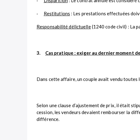
·
Disparition
: Le contrat annulé est considéré c
·
Restitutions
: Les prestations effectuées doive
Responsabilité délictuelle
(1240 code civil) : La p
3.
Cas pratique : exiger au dernier moment de
Dans cette affaire, un couple avait vendu toutes l
Selon une clause d’ajustement de prix, il était sti
cession, les vendeurs devaient rembourser la diffé
différence.