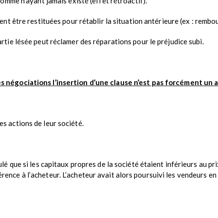
omme n'ayant jamais existé (effet rétroactif).
nt être restituées pour rétablir la situation antérieure (ex : rembo
artie lésée peut réclamer des réparations pour le préjudice subi.
s négociations l’insertion d’une clause n’est pas forcément un
es actions de leur société.
pulé que si les capitaux propres de la société étaient inférieurs au p
rence à l’acheteur. L’acheteur avait alors poursuivi les vendeurs en