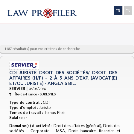
FR
EN
1187 résultat(s) pour vos critères de recherche
CDI JURISTE DROIT DES SOCIÉTÉS/ DROIT DES
AFFAIRES (H/F) - 2 À 5 ANS D’EXP. (AVOCAT(E)
ET/OU JURISTE) - ANGLAIS BIL.
|
SERVIER
06/08/2026
Île-de-France - SURESNES
Type de contrat :
CDI
Type d'emploi :
Juriste
Temps de travail :
Temps Plein
Salaire :
-
Domaine(s) d'activité :
Droit des affaires (général), Droit des
sociétés - Corporate - M&A, Droit bancaire, financier et