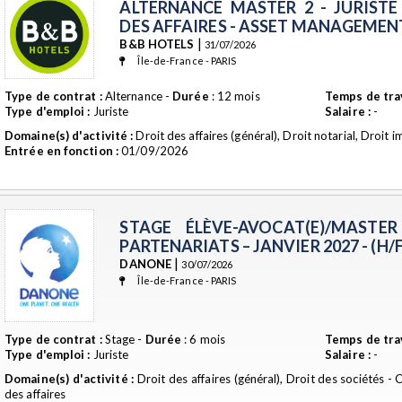
ALTERNANCE MASTER 2 - JURISTE
DES AFFAIRES - ASSET MANAGEMEN
|
B&B HOTELS
31/07/2026
Île-de-France - PARIS
Type de contrat :
Alternance -
Durée
: 12 mois
Temps de trav
Type d'emploi :
Juriste
Salaire :
-
Domaine(s) d'activité :
Droit des affaires (général), Droit notarial, Droit 
Entrée en fonction :
01/09/2026
STAGE ÉLÈVE-AVOCAT(E)/MASTE
PARTENARIATS – JANVIER 2027 - (H/F)
|
DANONE
30/07/2026
Île-de-France - PARIS
Type de contrat :
Stage -
Durée
: 6 mois
Temps de trav
Type d'emploi :
Juriste
Salaire :
-
Domaine(s) d'activité :
Droit des affaires (général), Droit des sociétés - 
des affaires