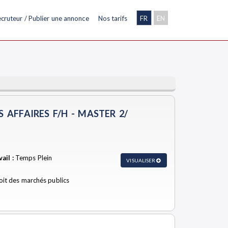
cruteur / Publier une annonce
Nos tarifs
FR
EN
S AFFAIRES F/H - MASTER 2/
ail :
Temps Plein
VISUALISER
roit des marchés publics